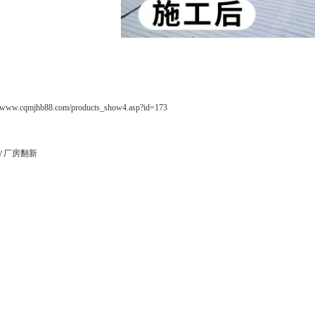
w.cqmjhb88.com/products_show4.asp?id=173
0㎡厂房翻新